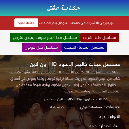
تنويه
يرجى الاشتراك في صفحتنا لتتوصل باخر الحلقات
معرفة المزيد
مسلسل حلم اشرف
مسلسل هذا البحر سوف يفيض مترجم
مسلسل المدينة البعيدة
مسلسل جبل جونول
مسلسل عيناك كالبحر الاسود HD اون لاين
مشاهدة مسلسل عيناك كالبحر الاسود HD على موقع حكاية عشق. يكتشف
شاب من البحر الأسود أنه وريث سلالة تركية قوية. وبينما يغوص في أعماق
إسطنبول المظلمة باحثًا عن إجابات حول ماضيه، يواجه شبكة معقدة من
التنافس العائلي والرومانسية المحرمة.
الوسوم:
hd
،
الاسود
،
اون
،
عيناك
،
كالبحر
،
لاين
،
مسلسل
تصنيفات :
مسلسلات تركي
مسلسلات مدبلجة
الانواع :
دراما
سنة الاصدار :
2025