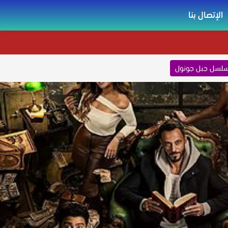
الإتصال بنا
لسل جبل جونول