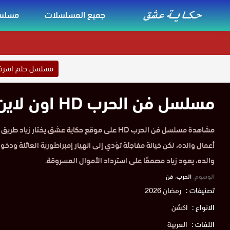
جميع المسلسلات
مسلسل
مسلسل حلم اشر
مسلسل فن الحرب HD اون لاين
مشاهدة مسلسل فن الحرب HD على موقع حكاية عشق.يختار زي
أعمال والده، لكن خيانة مفاجئة تؤدي إلى انهيار إمبراطورية العائلة ودخ
والده، يعود زياد مصممًا على استرداد الأموال المسروقة.
الوسوم:
الحرب
،
فن
تصنيفات :
رمضان 2026
الانواع :
اكشن
اللغات :
العربية