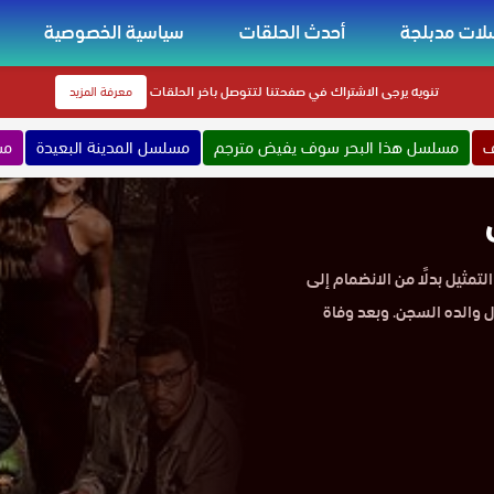
ات مدبلجة
أحدث الحلقات
سياسية الخصوصية
تنويه
يرجى الاشتراك في صفحتنا لتتوصل باخر الحلقات
معرفة المزيد
ف
مسلسل هذا البحر سوف يفيض مترجم
مسلسل المدينة البعيدة
مس
اد طريق التمثيل بدلًا من الانضمام إلى
ول والده السجن. وبعد وفاة