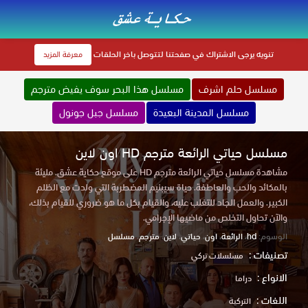
تنويه
يرجى الاشتراك في صفحتنا لتتوصل باخر الحلقات
معرفة المزيد
مسلسل حلم اشرف
مسلسل هذا البحر سوف يفيض مترجم
مسلسل المدينة البعيدة
مسلسل جبل جونول
مسلسل حياتي الرائعة مترجم HD اون لاين
مشاهدة مسلسل حياتي الرائعة مترجم HD على موقع حكاية عشق. مليئة
بالمكائد والحب والعاطفة. حياة سيبنيم المضطربة التي ولدت مع الظلم
الكبير. والعمل الجاد للتغلب عليه، والقيام بكل ما هو ضروري للقيام بذلك،
والآن تحاول التخلص من ماضيها الإجرامي.
الوسوم:
hd
،
الرائعة
،
اون
،
حياتي
،
لاين
،
مترجم
،
مسلسل
تصنيفات :
مسلسلات تركي
الانواع :
دراما
اللغات :
التركية