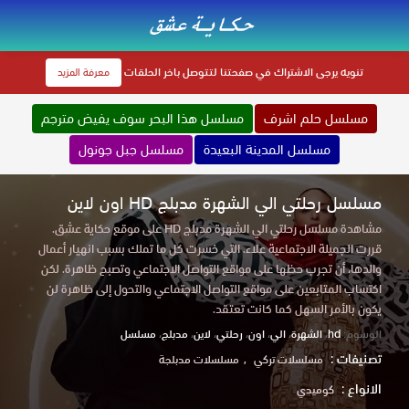
تنويه
يرجى الاشتراك في صفحتنا لتتوصل باخر الحلقات
معرفة المزيد
مسلسل حلم اشرف
مسلسل هذا البحر سوف يفيض مترجم
مسلسل المدينة البعيدة
مسلسل جبل جونول
مسلسل رحلتي الي الشهرة مدبلج HD اون لاين
مشاهدة مسلسل رحلتي الي الشهرة مدبلج HD على موقع حكاية عشق.
قررت الجميلة الاجتماعية علاء. التي خسرت كل ما تملك بسبب انهيار أعمال
والدها، أن تجرب حظها على مواقع التواصل الاجتماعي وتصبح ظاهرة. لكن
اكتساب المتابعين على مواقع التواصل الاجتماعي والتحول إلى ظاهرة لن
يكون بالأمر السهل كما كانت تعتقد.
الوسوم:
hd
،
الشهرة
،
الي
،
اون
،
رحلتي
،
لاين
،
مدبلج
،
مسلسل
تصنيفات :
مسلسلات تركي
مسلسلات مدبلجة
الانواع :
كوميدي