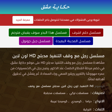
تنويه
يرجى الاشتراك في صفحتنا لتتوصل باخر الحلقات
معرفة المزيد
مسلسل حلم اشرف
مسلسل هذا البحر سوف يفيض مترجم
مسلسل المدينة البعيدة
مسلسل جبل جونول
مسلسل رجل مع وقف التنفيذ مدبلج HD اون لاين
مشاهدة مسلسل رجل مع وقف التنفيذ مدبلج HD على موقع حكاية عشق.
في خضم مرحلة انقطاع الطمث عند الذكور، يصبح رجل في الخمسينيات من
عمره مهووسًا بالتغيير ويقرر السعي وراء السعادة. ثم يفشل في تحقيق
أهدافه تمامًا.
الوسوم:
hd
،
التنفيذ
،
اون
،
رجل
،
لاين
،
مدبلج
،
مسلسل
،
مع
،
وقف
تصنيفات :
مسلسلات تركي
مسلسلات مدبلجة
الانواع :
دراما
كوميدي
كوميديا ​​غريبة
اللغات :
التركية