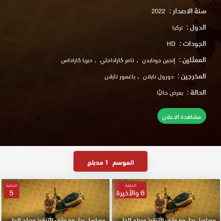
سنة الاصدار :
2022
الدول :
تركيا
الجودات :
HD
الممثلين :
إنجين جونايدن
تامر كاراداجلي
ديريا كاراداس
المخرجين :
دورول تايلان
ياغمور تايلان
الحالة :
يعرض حاليًا
مشاهدة الاعلان
الموسم
1 مدبلج
الحلقة
الحلقة
6 والأخيرة
5
مسلسل رجل مع وقف التنفيذ مدبلج الحلقة 6 والأخيرة HD
مسلسل رجل مع وقف التنفيذ مدبلج الحلقة 5 HD