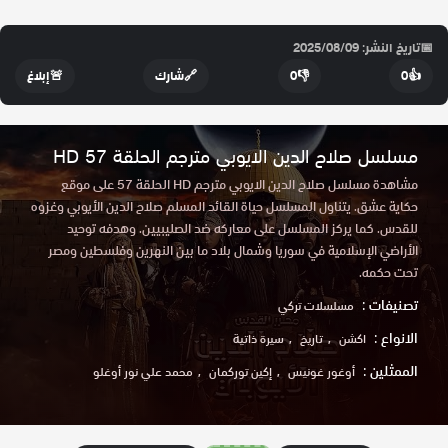
📅
تاريخ النشر: 2025/08/09
👍
0
👎
0
🔗
شارك
🚨
إبلاغ
مسلسل صلاح الدين الايوبي مترجم الحلقة 57 HD
مشاهدة مسلسل صلاح الدين الايوبي مترجم HD الحلقة 57 على موقع
حكاية عشق. يتناول المسلسل حياة القائد المسلم صلاح الدين الأيوبي وغزوه
للقدس. كما يركز المسلسل على معاركه ضد الصليبيين. وهدفه توحيد
الأراضي الإسلامية في سوريا وشمال بلاد ما بين النهرين وفلسطين ومصر
تحت حكمه.
تصنيفات :
مسلسلات تركي
الانواع :
اكشن
تاريخ
سيرة ذاتية
الممثلين :
أوغور غونيس
إكين توركمان
محمد علي نور أوغلو