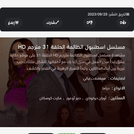
📅
تاريخ النشر: 2023/09/25
👍
0
👎
0
🔗
شارك
🚨
إبلاغ
مسلسل اسطنبول الظالمة الحلقة 31 مترجم HD
مشاهدة مسلسل اسطنبول الظالمة مترجم HD الحلقة 31 على موقع حكاية
عشق,تبدأ سحر العمل في منزل آغا بك مع أطفالها. تتشكل مثلثات حب
غريبة بين أبناء العائلتين، وتبدأ الأسرار الرهيبة في القصر بالكشف.
تصنيفات :
مسلسلات تركي
الانواع :
دراما
الممثلين :
أوزان دولوناي
دنيز أوغور
فكرت كوسكان