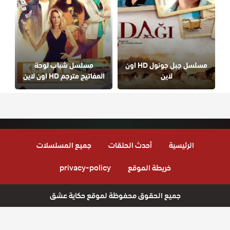
مسلسل جبل جونول HD اون
مسلسل شباب لوحة
لاين
المفاتيح مترجم HD اون لاين
الرئيسية
أحدث الحلقات
جميع المسلسلات
خريطة الموقع
privacy-policy
جميع الحقوق محفوظة لموقع حكاية عشق