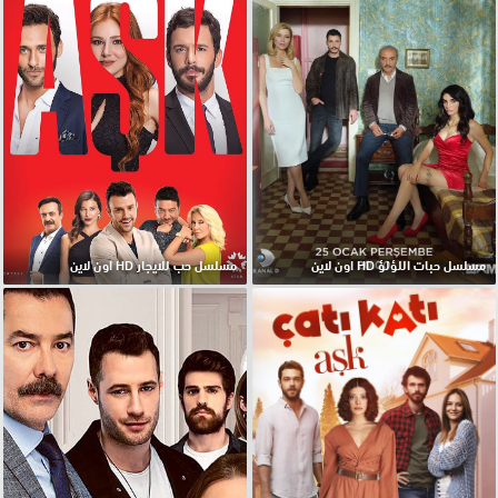
مسلسل حبات اللؤلؤ HD اون لاين
مسلسل حب للايجار HD اون لاين