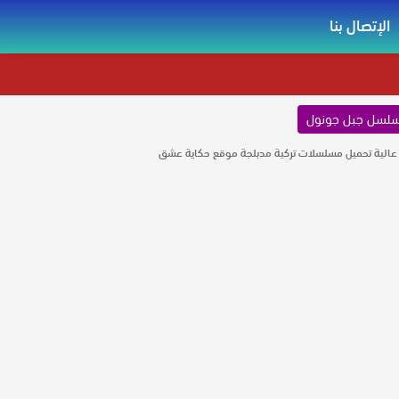
الإتصال بنا
لسل جبل جونول