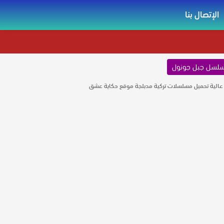
الإتصال بنا
لسل جبل جونول