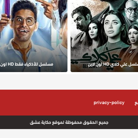
ل علي كلاي HD اون لاين
مسلسل للأذكياء فقط HD اون لاين
ع
privacy-policy
جميع الحقوق محفوظة لموقع حكاية عشق