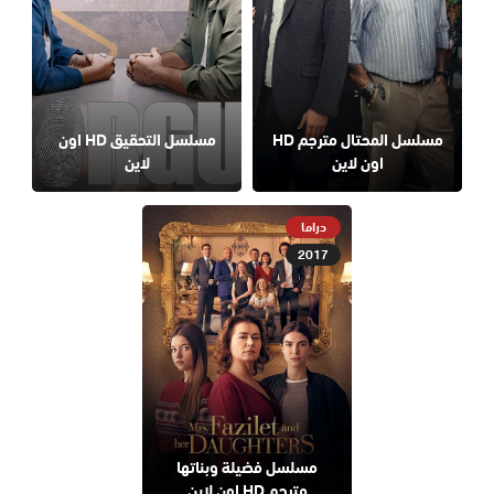
مسلسل المحتال مترجم HD
مسلسل التحقيق HD اون
اون لاين
لاين
دراما
2017
مسلسل فضيلة وبناتها
مترجم HD اون لاين