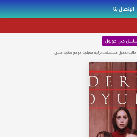
الإتصال بنا
لسل جبل جونول