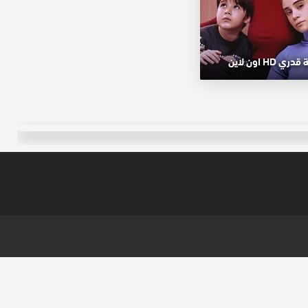
H اون لاين