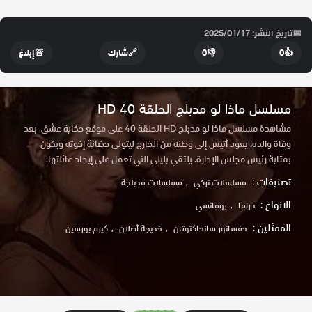
📅
تاريخ النشر: 2025/01/17
👍
0
👎
0
🔗
شارك
🚨
إبلاغ
مسلسل ماذا لو مدبلج الحلقة 40 HD
مشاهدة مسلسل ماذا لو مدبلج HD الحلقة 40 على موقع حكاية عشق. بعد
وفاة والده، يعود أتيس إلى وطنه من الخارج ليتولى حضانة إخوته ويكون
بمثابة رئيس مجلس الإدارة. يلتقي بليلى التي تعمل على إيجاد عائلتها.
تصنيفات :
مسلسلات تركي
مسلسلات مدبلجة
الانواع :
دراما
رومانسي
الممثلين :
حفسانور سانجاكتوتان
خديجة أصلان
كيرم بورسين