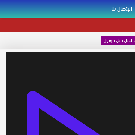
الإتصال بنا
لسل جبل جونول