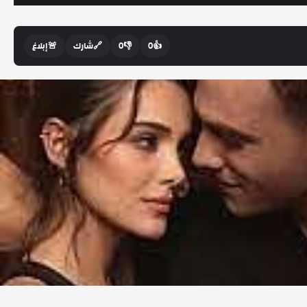
👍
0
👎
0
🔗
شارك
🚨
إبلاغ