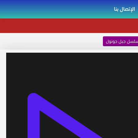
الإتصال بنا
لسل جبل جونول