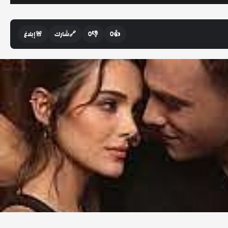
👍
0
👎
0
🔗
شارك
🚨
إبلاغ