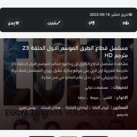
📅
تاريخ النشر: 2023/09/18
👍
0
👎
0
🔗
شارك
🚨
إبلاغ
مسلسل قطاع الطرق الموسم الاول الحلقة 23
مترجم HD
مشاهدة مسلسل قطاع الطرق لن يحكموا العالم الموسم الاول الحلقة 23
مترجمة للعربية اون لاين على موقع حكاية عشق. يروي المسلسل قصة حياة
هيزير جاكيربييلي، الذي دخل عالم المافيا في سن مبكرة.
تصنيفات :
مسلسلات تركي
الانواع :
اكشن
جريمة
دراما
الممثلين :
أوزان أكبابا
أوكتاي كايناركا
هاكان كرسك
يونس إمري
يلدريمير