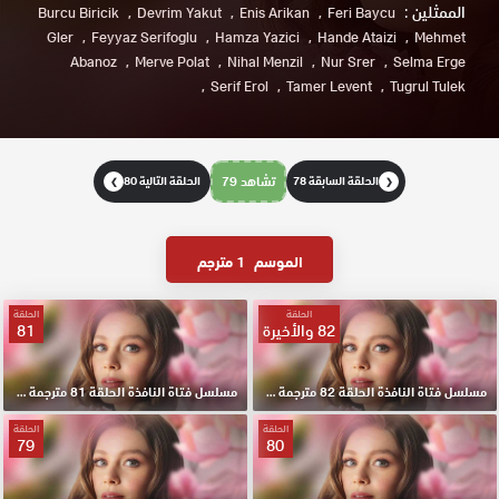
الممثلين :
Burcu Biricik
Devrim Yakut
Enis Arikan
Feri Baycu
Gler
Feyyaz Serifoglu
Hamza Yazici
Hande Ataizi
Mehmet
Abanoz
Merve Polat
Nihal Menzil
Nur Srer
Selma Erge
Serif Erol
Tamer Levent
Tugrul Tulek
الحلقة السابقة 78
تشاهد 79
الحلقة التالية 80
❯
❮
الموسم
1 مترجم
الحلقة
الحلقة
82 والأخيرة
81
مسلسل فتاة النافذة الحلقة 82 مترجمة HD والاخيرة
مسلسل فتاة النافذة الحلقة 81 مترجمة HD
الحلقة
الحلقة
79
80