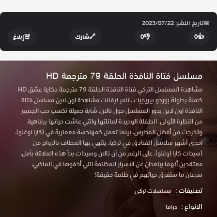
📅
تاريخ النشر: 2023/07/22
👍
0
👎
0
🔗
شارك
🚨
إبلاغ
مسلسل فتاة النافذة الحلقة 79 مترجمة HD
مشاهدة المسلسل التركي فتاة النافذة الحلقة 79 مترجمة حكاية عشق HD
كاملة بطولة بورجو بيريجيك ، تامر ليفانت مشاهدة اون لاين مسلسل فتاة
النافذة اون لاين يدور المسلسل حول نالان، شابة جميلة تكسب حب الجميع
من النظرة الأولى. الطفلة الوحيدة لعائلتها والتي عاشت حياتها برفاهية
وتخرجت من أفضل المدارس. بينما تعمل كمهندسة معمارية في (كارا اوغلو)،
احدى أشهر سلاسل الفنادق في تركيا، ينتهي بها المطاف بالزواج من
(سيدات كارا اوغلو). على الرغم من أن نالان وسيدات بدآ هذه العلاقة بأمل،
معتقدين أنهما يبتعدان عن الأسرار المظلمة التي أخفوها في الماضي،
سرعان ما ستغرق حياتهم في ظلمة حقيقة!
تصنيفات :
مسلسلات تركي
الانواع :
دراما