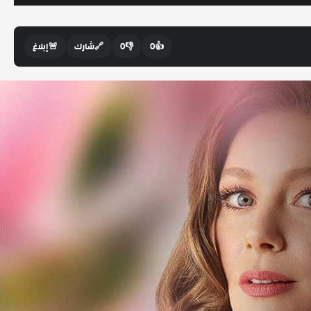
👍
0
👎
0
🔗
شارك
🚨
إبلاغ