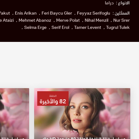
الانواع :
دراما
الممثلين :
Feyyaz Serifoglu
Feri Baycu Gler
Enis Arikan
Yakut
 Ataizi
Mehmet Abanoz
Merve Polat
Nihal Menzil
Nur Srer
Selma Erge
Serif Erol
Tamer Levent
Tugrul Tulek
الحلقة
82 والأخيرة
مسلسل فتاة النافذة الحلقة 82 مترجمة HD والاخيرة
مسلسل فتاة النافذة 