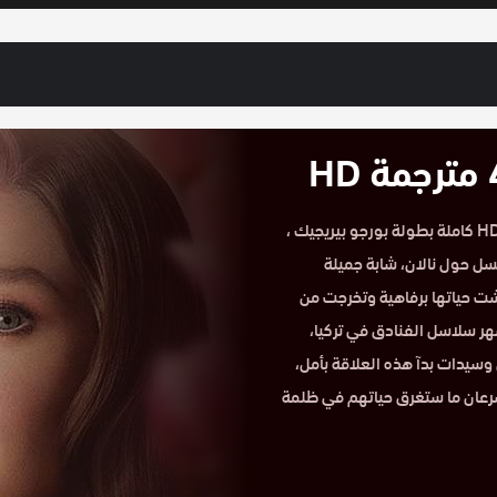
مشاهدة المسلسل التركي فتاة النافذة الحلقة 40 مترجمة حكاية عشق HD كاملة بطولة بورجو بيريجيك ،
سل حول نالان، شابة جميلة
شت حياتها برفاهية وتخرجت من
هر سلاسل الفنادق في تركيا،
 وسيدات بدآ هذه العلاقة بأمل،
سرعان ما ستغرق حياتهم في ظلمة