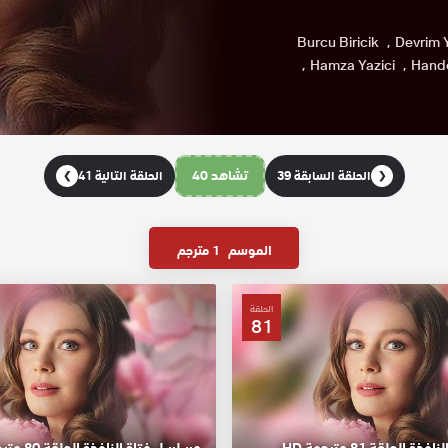
Burcu Biricik
Devrim 
Hamza Yazici
Hande
تشاهد 40
الحلقة السابقة 39
الحلقة التالية 41
❯
❮
الموسم
1 مترجم
الحلقة
81
الحلقة 81 مترجمة HD
مسلسل فتاة النافذة الحلقة 80 مترجمة HD