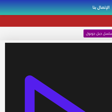
الإتصال بنا
لسل جبل جونول