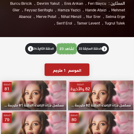
الممثلين :
Burcu Biricik
Devrim Yakut
Enis Arikan
Feri Baycu
Gler
Feyyaz Serifoglu
Hamza Yazici
Hande Ataizi
Mehmet
Abanoz
Merve Polat
Nihal Menzil
Nur Srer
Selma Erge
Serif Erol
Tamer Levent
Tugrul Tulek
الحلقة السابقة 22
تشاهد 23
الحلقة التالية 24
❯
❮
الموسم
1 مترجم
الحلقة
الحلقة
82 والأخيرة
81
مسلسل فتاة النافذة الحلقة 82 مترجمة HD والاخيرة
مسلسل فتاة النافذة الحلقة 81 مترجمة HD
الحلقة
الحلقة
79
80