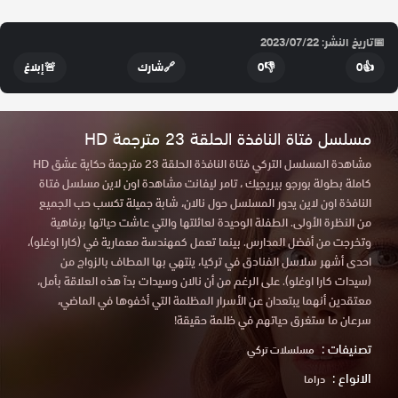
📅
تاريخ النشر: 2023/07/22
👍
0
👎
0
🔗
شارك
🚨
إبلاغ
مسلسل فتاة النافذة الحلقة 23 مترجمة HD
مشاهدة المسلسل التركي فتاة النافذة الحلقة 23 مترجمة حكاية عشق HD
كاملة بطولة بورجو بيريجيك ، تامر ليفانت مشاهدة اون لاين مسلسل فتاة
النافذة اون لاين يدور المسلسل حول نالان، شابة جميلة تكسب حب الجميع
من النظرة الأولى. الطفلة الوحيدة لعائلتها والتي عاشت حياتها برفاهية
وتخرجت من أفضل المدارس. بينما تعمل كمهندسة معمارية في (كارا اوغلو)،
احدى أشهر سلاسل الفنادق في تركيا، ينتهي بها المطاف بالزواج من
(سيدات كارا اوغلو). على الرغم من أن نالان وسيدات بدآ هذه العلاقة بأمل،
معتقدين أنهما يبتعدان عن الأسرار المظلمة التي أخفوها في الماضي،
سرعان ما ستغرق حياتهم في ظلمة حقيقة!
تصنيفات :
مسلسلات تركي
الانواع :
دراما