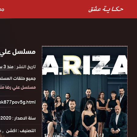
جم
مسلسل علي رضا الح
تاريخ النشر :
منذ 3 سنوات
جميع حلقات المسلس
مسلسل علي رضا مت
pk877pov5g.html
سنة الاصدار :
2020
التصنيف :
اكشن
د