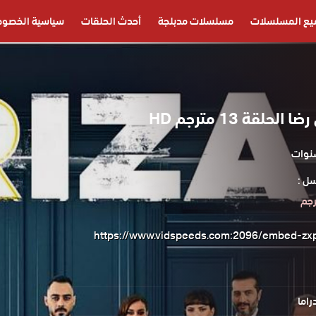
يع المسلسلات
مسلسلات مدبلجة
أحدث الحلقات
سياسية الخصوص
لقة 13 مترجم HD
ل :
رجم
https://www.vidspeeds.com:2096/embed-zx
راما