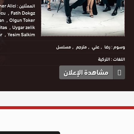
الممثلين :
ner Alici
ucu
Fatih Dokgz
an
Olgun Toker
itas
Uygar zelik
ar
Yesim Salkim
وسوم :
رضا
علي
مترجم
مسلسل
اللغات :
التركية
مشاهدة الإعلان