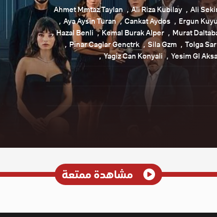
Ahmet Mmtaz Taylan
Ali Riza Kubilay
Ali Seki
Aya Aysin Turan
Cankat Aydos
Ergun Kuy
Hazal Benli
Kemal Burak Alper
Murat Daltab
Pinar Caglar Genctrk
Sila Gzm
Tolga Sar
Yagiz Can Konyali
Yesim Gl Aks
مشاهدة ممتعة