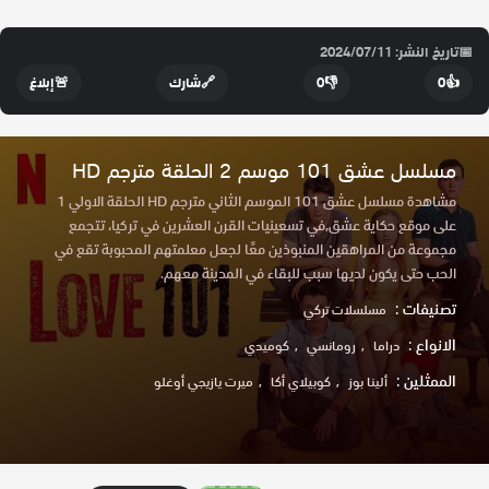
📅
تاريخ النشر: 2024/07/11
👍
0
👎
0
🔗
شارك
🚨
إبلاغ
مسلسل عشق 101 موسم 2 الحلقة مترجم HD
مشاهدة مسلسل عشق 101 الموسم الثاني مترجم HD الحلقة الاولي 1
على موقع حكاية عشق,في تسعينيات القرن العشرين في تركيا، تتجمع
مجموعة من المراهقين المنبوذين معًا لجعل معلمتهم المحبوبة تقع في
الحب حتى يكون لديها سبب للبقاء في المدينة معهم.
تصنيفات :
مسلسلات تركي
الانواع :
دراما
رومانسي
كوميدي
الممثلين :
ألينا بوز
كوبيلاي أكا
ميرت يازيجي أوغلو