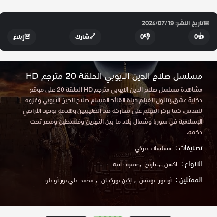
📅
تاريخ النشر: 2024/07/19
👍
0
👎
0
🔗
شارك
🚨
إبلاغ
مسلسل صلاح الدين الايوبي الحلقة 20 مترجم HD
مشاهدة مسلسل صلاح الدين الايوبي مترجم HD الحلقة 20 على موقع
حكاية عشق,يتناول الفيلم حياة القائد المسلم صلاح الدين الأيوبي وغزوه
للقدس، كما يركز الفيلم على معاركه ضد الصليبيين وهدفه توحيد الأراضي
الإسلامية في سوريا وشمال بلاد ما بين النهرين وفلسطين ومصر تحت
حكمه.
تصنيفات :
مسلسلات تركي
الانواع :
اكشن
تاريخ
سيرة ذاتية
الممثلين :
أوغور غونيس
إكين توركمان
محمد علي نور أوغلو