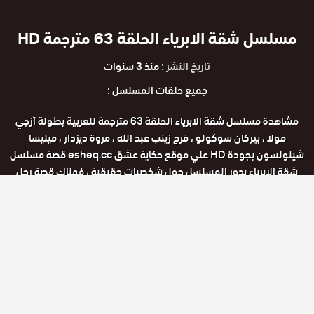
مسلسل شقة الابرياء الحلقة 63 مترجمة HD
تاريخ النشر :
منذ 3 سنوات
جميع حلقات المسلسل :
مشاهدة مسلسل شقة الابرياء الحلقة 63 مترجمة للعربية بطولة أزجي
مولا ، بيركان سوكولو ، فرح زينب عبد الله ، مروة ديزدار ، ميليسا
شينولسون بجودة HD علي موقع حكاية عشق esheq.cc قصة مسلسل
شقة الابرياء يدور المسلسل حول شخصيات حقيقية ، فهناك قصة رجل
الاعمال الذي يعاني من العديد من الامراض وخاصة من نوبات الهلع، وقصة
أخري تتحدث حول ثلاث شقيقات تكون شقتهم على شكل قمامة متراكمة
في الداخل وذلك بسبب قلة نظافتهم.
مشاهدة ممتعة