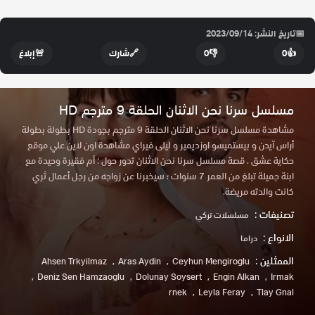
📅
تاريخ النشر: 2023/09/14
👍
0
👎
0
🔗
شارك
🚨
إبلاغ
مسلسل سرنا نحن الاثنان الحلقة 9 مترجم HD
مشاهدة مسلسل سرنا نحن الاثنان الحلقة 9 مترجم بجودة HD بطولة بطولة
أراس آيدن و بيستميسو اوزديمير و ليلى فيراي مشاهدة اون لاين علي موقع
حكاية عشق . قصة مسلسل سرنا نحن الاثنان تدور حول : أم فقيرة وحيدة مع
ابنة جميلة تبلغ من العمر 7 سنوات ؛ سيخبرنا عن زواجه من رجل أعمال ثري
كانت والدته مريضة.
تصنيفات :
مسلسلات تركي
الانواع :
دراما
الممثلين :
Ahsen Trkyilmaz
Aras Aydin
Ceyhun Mengiroglu
Deniz Sen Hamzaoglu
Dolunay Soysert
Engin Alkan
Irmak
rnek
Leyla Feray
Tlay Gnal