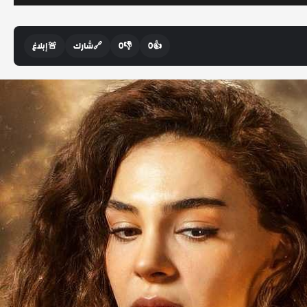
👍
0
👎
0
🔗
شارك
🚨
إبلاغ