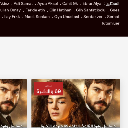
الممثلين :
Ebrar Alya
Cahit Gk
Ayda Aksel
Asli Samat
Akinz
ullah Omay
Feride etin
Glin Hatihan
Glin Santircioglu
Gnes
Ilay Erkk
Macit Sonkan
Oya Unustasi
Serdar zer
Serhat
Tutumluer
الحلقة
69 والاخيرة
مسلسل زهرة الثالوث الحلقة 69 مترجم الأخيرة HD
مسلسل زهرة الثالوث