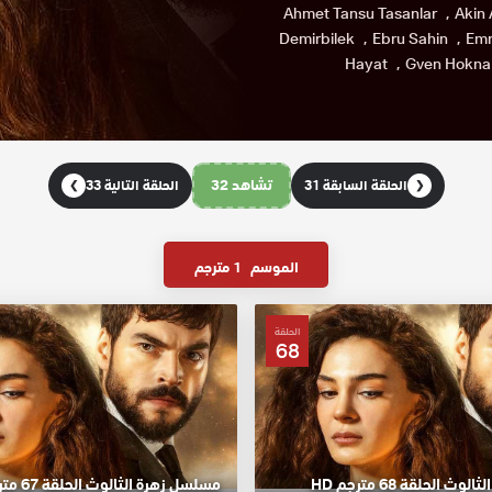
Ahmet Tansu Tasanlar
Akin 
Demirbilek
Ebru Sahin
Emr
Hayat
Gven Hokna
تشاهد 32
الحلقة السابقة 31
الحلقة التالية 33
❯
❮
الموسم
1 مترجم
الحلقة
68
 الحلقة 68 مترجم HD
مسلسل زهرة الثالوث الحلقة 67 مترجم HD