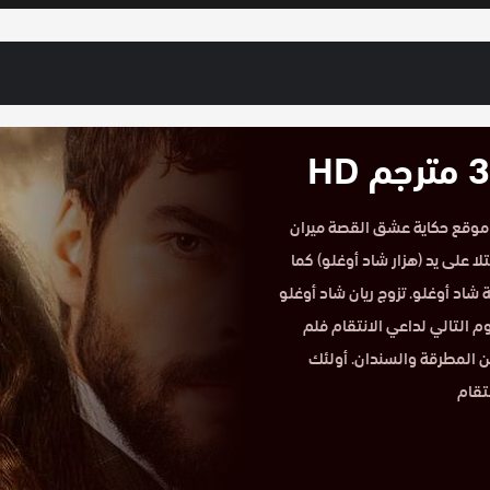
لقات مسلسل زهرة الثالوث الحلقة 32 مترجم HD علي موقع حكاية عشق القصة ميران
تلا على يد (هزار شاد أوغلو) كما
 شاد أوغلو. تزوج ريان شاد أوغلو
م التالي لداعي الانتقام فلم
ن المطرقة والسندان. أولئك
تقام