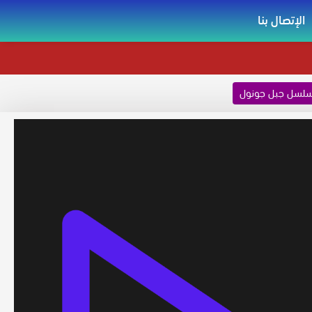
الإتصال بنا
لسل جبل جونول