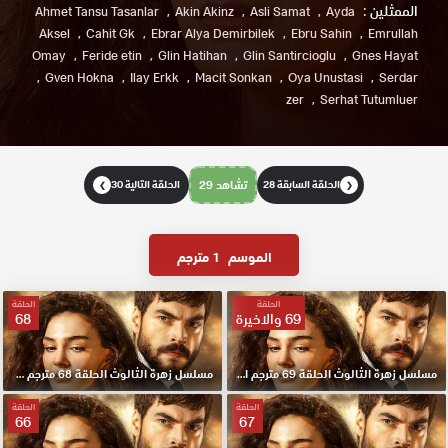
الممثلين :
Ahmet Tansu Tasanlar
Akin Akinz
Asli Samat
Ayda
Aksel
Cahit Gk
Ebrar Alya Demirbilek
Ebru Sahin
Emrullah
Omay
Feride etin
Glin Hatihan
Glin Santircioglu
Gnes Hayat
Gven Hokna
Ilay Erkk
Macit Sonkan
Oya Unustasi
Serdar
zer
Serhat Tutumluer
الحلقة السابقة 28
تشاهد 29
الحلقة التالية 30
❯
❮
الموسم
1 مترجم
الحلقة
الحلقة
69 والاخيرة
68
مسلسل زهرة الثالوث الحلقة 69 مترجم الأخيرة HD
مسلسل زهرة الثالوث الحلقة 68 مترجم HD
الحلقة
الحلقة
66
67