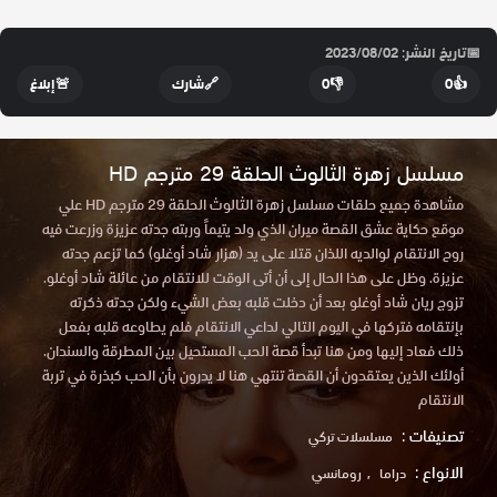
📅
تاريخ النشر: 2023/08/02
👍
0
👎
0
🔗
شارك
🚨
إبلاغ
مسلسل زهرة الثالوث الحلقة 29 مترجم HD
مشاهدة جميع حلقات مسلسل زهرة الثالوث الحلقة 29 مترجم HD علي
موقع حكاية عشق القصة ميران الذي ولد يتيماً وربته جدته عزيزة وزرعت فيه
روح الانتقام لوالديه اللذان قتلا على يد (هزار شاد أوغلو) كما تزعم جدته
عزيزة. وظل على هذا الحال إلى أن أتى الوقت للانتقام من عائلة شاد أوغلو.
تزوج ريان شاد أوغلو بعد أن دخلت قلبه بعض الشيء ولكن جدته ذكرته
بإنتقامه فتركها في اليوم التالي لداعي الانتقام فلم يطاوعه قلبه بفعل
ذلك فعاد إليها ومن هنا تبدأ قصة الحب المستحيل بين المطرقة والسندان.
أولئك الذين يعتقدون أن القصة تنتهي هنا لا يدرون بأن الحب كبذرة في تربة
الانتقام
تصنيفات :
مسلسلات تركي
الانواع :
دراما
رومانسي