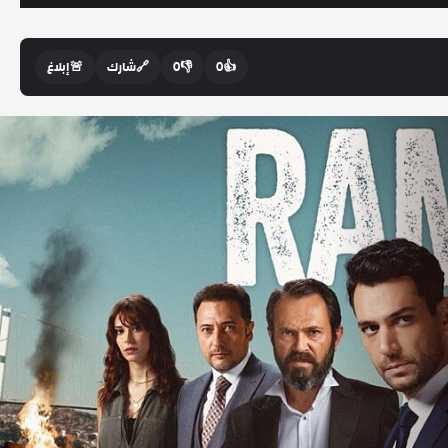
👍
0
👎
0
🔗
شارك
🚨
إبلاغ