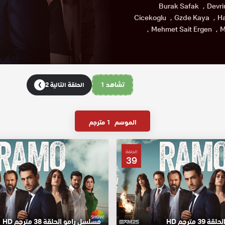
Burak Safak
Devri
Cicekoglu
Gzde Kaya
Ha
Mehmet Sait Ergen
M
تشاهد 1
الحلقة التالية 2
❯
الموسم
1 مترجم
الحلقة
39
 مترجم HD
مسلسل رامو الحلقة 38 مترجم HD