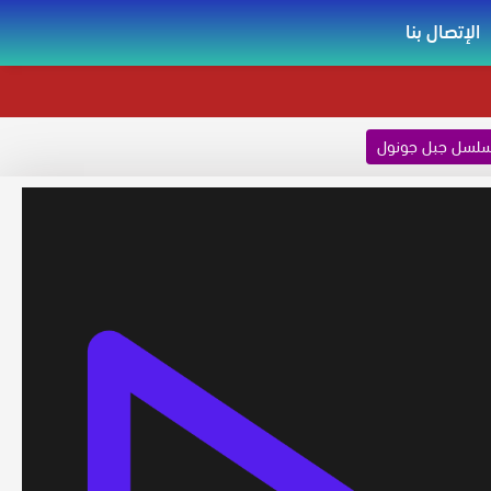
الإتصال بنا
لسل جبل جونول