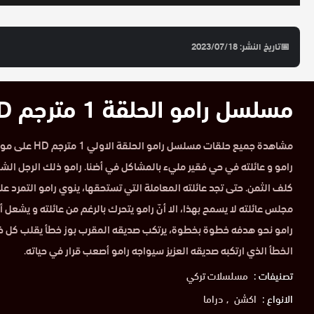
📅
تاريخ النشر: 2023/07/18
مسلسل رامو الحلقة 1 مترجم HD
مشاهدة جميع حلقات م
رامو و عائلته في حي فقير مليء بالمشاكل في أضنا. رامو ذلك الرجل الشجا
كلف الثمن. حتى تجد عائلته المعاملة التي تستحقها، ينوي رامو التمرد عل
مجلس عائلته لا يسمح بهذا، الا أنّ رامو يتحرك بالرغم من عائلته و يشعل أو
رامو نحو هدفه خطوة بخطوة، يرتكب صديقه المقرب بوز خطأ يقلب كل خ
الخطأ الذي ارتكبه صديقه العزيز سيواجه رامو أصعب قرار في حياته.
تصنيفات :
مسلسلات تركي
الانواع :
اكشن
دراما