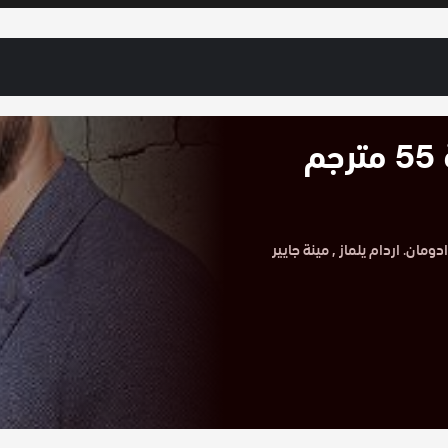
مسلسل حيوات مكسورة الحلقة 55 مترجم
 55 مترجم HD بطولة اتسز كارادومان. اردام يلماز , مينة جايير