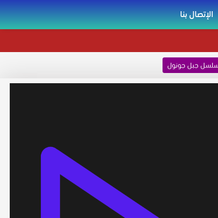
الإتصال بنا
لسل جبل جونول