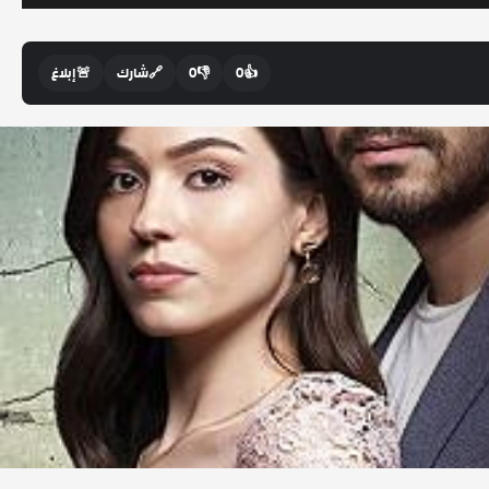
👍
0
👎
0
🔗
شارك
🚨
إبلاغ