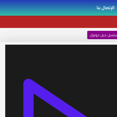
الإتصال بنا
لسل جبل جونول