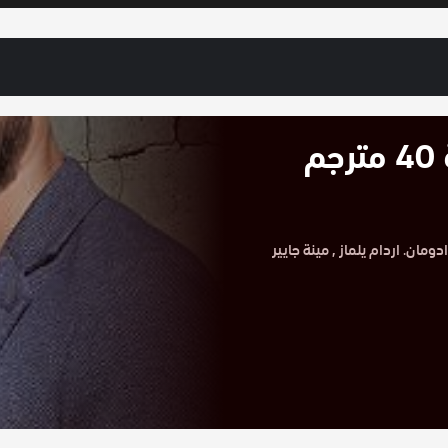
مسلسل حيوات مكسورة الحلقة 40 مترجم
 40 مترجم HD بطولة اتسز كارادومان. اردام يلماز , مينة جايير