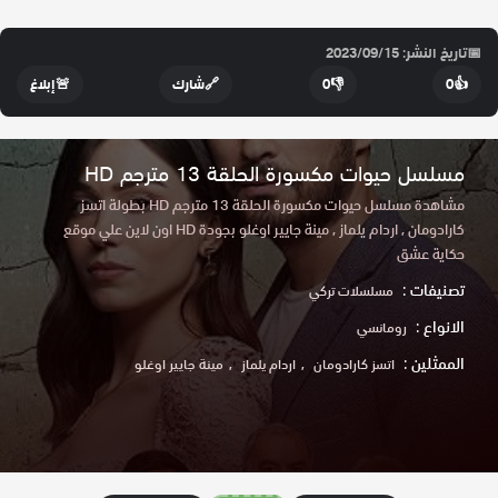
📅
تاريخ النشر: 2023/09/15
👍
0
👎
0
🔗
شارك
🚨
إبلاغ
مسلسل حيوات مكسورة الحلقة 13 مترجم HD
مشاهدة مسلسل حيوات مكسورة الحلقة 13 مترجم HD بطولة اتسز
كارادومان , اردام يلماز , مينة جايير اوغلو بجودة HD اون لاين علي موقع
حكاية عشق
تصنيفات :
مسلسلات تركي
الانواع :
رومانسي
الممثلين :
اتسز كارادومان
اردام يلماز
مينة جايير اوغلو