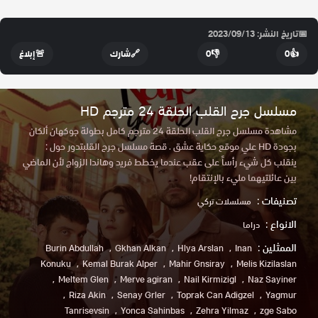
📅
تاريخ النشر: 2023/09/13
👍
0
👎
0
🔗
شارك
🚨
إبلاغ
مسلسل جرح القلب الحلقة 24 مترجم HD
مشاهدة مسلسل جرح القلب الحلقة 24 مترجم كامل بطولة جوكهان ألكان
بجودة HD علي موقع حكاية عشق . قصة مسلسل جرح القلبتدور حول :
ينقلب كل شيء رأساً على عقب عندما يخطط فريد وهاندا الزواج لأن الماضي
بين عائلتيهما مليء بالإنتقام!
تصنيفات :
مسلسلات تركي
الانواع :
دراما
الممثلين :
Burin Abdullah
Gkhan Alkan
Hlya Arslan
Inan
Konuku
Kemal Burak Alper
Mahir Gnsiray
Melis Kizilaslan
Meltem Glen
Merve agiran
Nail Kirmizigl
Naz Sayiner
Riza Akin
Senay Grler
Toprak Can Adigzel
Yagmur
Tanrisevsin
Yonca Sahinbas
Zehra Yilmaz
zge Sabo