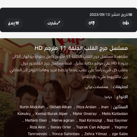
📅
تاريخ النشر: 2023/09/13
👍
0
👎
0
🔗
شارك
🚨
إبلاغ
مسلسل جرح القلب الحلقة 11 مترجم HD
مشاهدة مسلسل جرح القلب الحلقة 11 مترجم كامل بطولة جوكهان ألكان
بجودة HD علي موقع حكاية عشق . قصة مسلسل جرح القلبتدور حول :
ينقلب كل شيء رأساً على عقب عندما يخطط فريد وهاندا الزواج لأن الماضي
بين عائلتيهما مليء بالإنتقام!
تصنيفات :
مسلسلات تركي
الانواع :
دراما
الممثلين :
Burin Abdullah
Gkhan Alkan
Hlya Arslan
Inan
Konuku
Kemal Burak Alper
Mahir Gnsiray
Melis Kizilaslan
Meltem Glen
Merve agiran
Nail Kirmizigl
Naz Sayiner
Riza Akin
Senay Grler
Toprak Can Adigzel
Yagmur
Tanrisevsin
Yonca Sahinbas
Zehra Yilmaz
zge Sabo