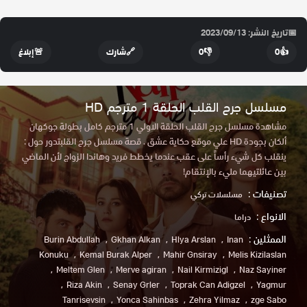
📅
تاريخ النشر: 2023/09/13
👍
0
👎
0
🔗
شارك
🚨
إبلاغ
مسلسل جرح القلب الحلقة 1 مترجم HD
مشاهدة مسلسل جرح القلب الحلقة الاولي 1 مترجم كامل بطولة جوكهان
ألكان بجودة HD علي موقع حكاية عشق . قصة مسلسل جرح القلبتدور حول :
ينقلب كل شيء رأساً على عقب عندما يخطط فريد وهاندا الزواج لأن الماضي
بين عائلتيهما مليء بالإنتقام!
تصنيفات :
مسلسلات تركي
الانواع :
دراما
الممثلين :
Burin Abdullah
Gkhan Alkan
Hlya Arslan
Inan
Konuku
Kemal Burak Alper
Mahir Gnsiray
Melis Kizilaslan
Meltem Glen
Merve agiran
Nail Kirmizigl
Naz Sayiner
Riza Akin
Senay Grler
Toprak Can Adigzel
Yagmur
Tanrisevsin
Yonca Sahinbas
Zehra Yilmaz
zge Sabo