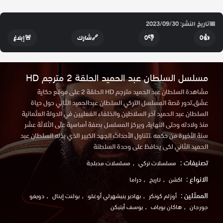
📅
تاريخ النشر: 2023/09/30
👍
0
👎
0
🔗
شارك
🚨
إبلاغ
مسلسل السلطان عبد الحميد الحلقة 2 مترجم HD
مشاهدة السلطان عبد الحميد مترجم HD الحلقة 2 على موقع حكاية
عشق,تدور قصة المسلسل التركي السلطان عبدالحميد الثاني حول حياة
السلطان عبد الحميد آخر السلاطين والخلفاء الفعليين في الدولة العثمانية
منذ ولادته وحتى النهاية, ويركز المسلسل بصفة أساسية على الثلاثة عشر
سنة الأخيرة من حكمه .تتناول الأحداث الجهد الكبير الذي بذله السلطان عبد
الحميد الثاني لكى يحافظ على وحدة السلطنة
تصنيفات :
مسلسلات تركي
مسلسلات مدبلجة
الانواع :
اكشن
تاريخ
دراما
الممثلين :
أوزلم كونكر
بهادير ينيشهرلي أوغلو
بولنت إينال
دويغو
جورجان
هاكان بوياف
يوسف أيتيكن