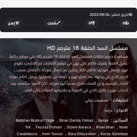
📅
تاريخ النشر: 2023/08/04
👍
0
👎
0
🔗
شارك
🚨
إبلاغ
مسلسل السد الحلقة 16 مترجم HD
مشاهدة جميع حلقات مسلسل السد الحلقة 16 مترجم HD علي موقع حكاية
عشق القصة يتعرف ناظم على نهير في موقع للتعارف عبر الانترنت. تقوم
نهير بإرسال صورتها لناظم لكنه يخشى من ارسال صورته بالمقابل بسبب
الجرح الذي في وجهه. بعد اصرار نهير و خوفه من خسارتها، يرسل ناظم صورة
الشاب الوسيم و زير النساء طارق مدعياً أنها صورته. لكن الأمور ستتعقد بعد
اعجاب نهير بـ طارق الذي في الصورة و بقدومها المفاجئ الى السد.
تصنيفات :
مسلسلات تركي
الانواع :
دراما
الممثلين :
Batuhan Bozkurt Yzgle
Biran Damla Yilmaz
Burak
Yrk
Feyyaz Duman
Gizem Karaca
Ihsan Ilhan
Iman
Casablanca
Irem Tuncer
Kbra Dilara elen
Koray Sahinbas