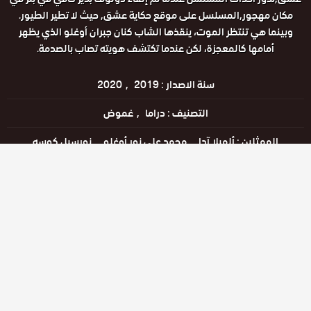
مكان مهجور,المسلسل على موقع حكاية عشق, حيث لا تطير الطيور.
وبينما هي تنتظر الموت، ينقذها الشاب كنان جبران أوغلو الذي يظهر
أمامها كالمعجزة، لكن عندما تكتشف هويته تصاب بالصدمة.
سنة الاصدار :
2019
2020
التصنيف :
دراما
غموض
الممثلين :
ألميلا آدا
محمد علي نور أوغلو
نورسيل كوسه
وسوم :
hd
الحمامة
اون
لاين
مترجم
مسلسل
اللغات :
التركية
مشاهدة ممتعة