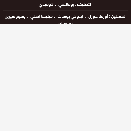
التصنيف :
رومانسي
كوميدي
الممثلين :
أوزغه غورل
ايبوكي بوسات
ميليسا أسلي
يسيم سيرين
بوزوجلو
وسوم :
الاحلام
مسلسل
والواقع
اللغات :
التركية
مشاهدة ممتعة