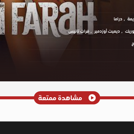
يمة
دراما
وريك
ديميت أوزدمير
فرات تانيس
ح
مشاهدة ممتعة