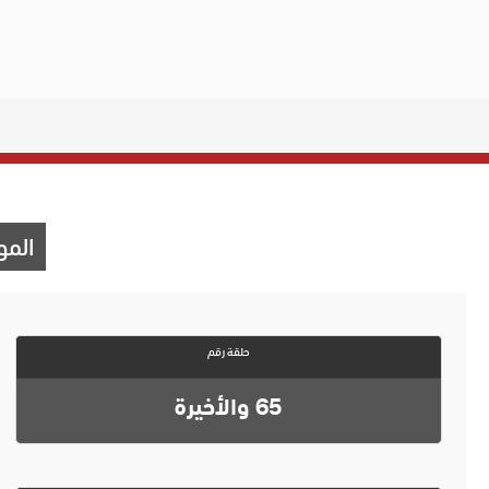
الم
حلقة رقم
65 والأخيرة