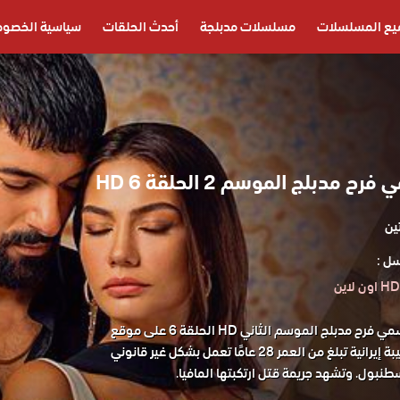
يع المسلسلات
مسلسلات مدبلجة
أحدث الحلقات
سياسية الخصوص
مدبلج الموسم 2 الحلقة 6 HD
ين
ل :
مشاهدة مسلسل اسمي فرح مدبلج الموسم الثاني HD الحلقة 6 على موقع
حكاية عشق. فرح طبيبة إيرانية تبلغ من العمر 28 عامًا تعمل بشكل غير قانوني
نبول. وتشهد جريمة قتل ارتكبتها المافيا.