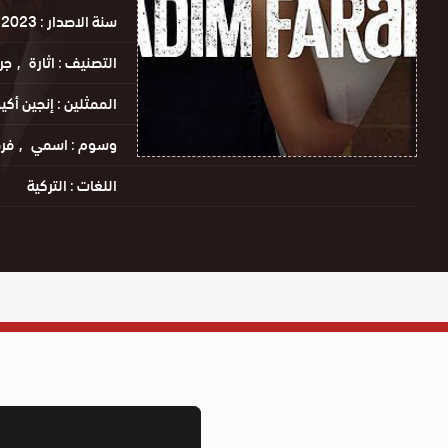
سنة الاصدار :
2023
التصنيف :
اثارة
جر
الممثلين :
إنجين أكي
وسوم :
اسمي
فر
اللغات :
التركية