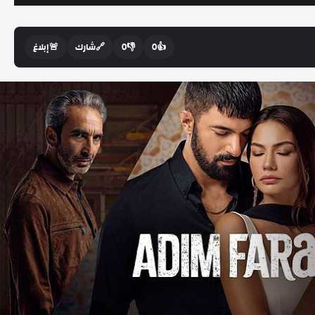
👍
0
👎
0
🔗
شارك
🚨
إبلاغ