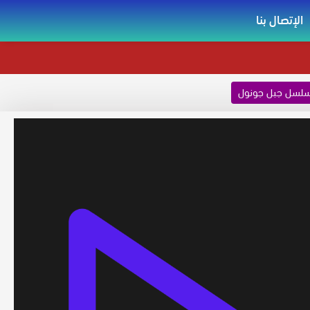
الإتصال بنا
لسل جبل جونول