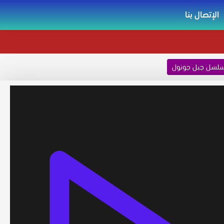
الإتصال بنا
لسل جبل جونول