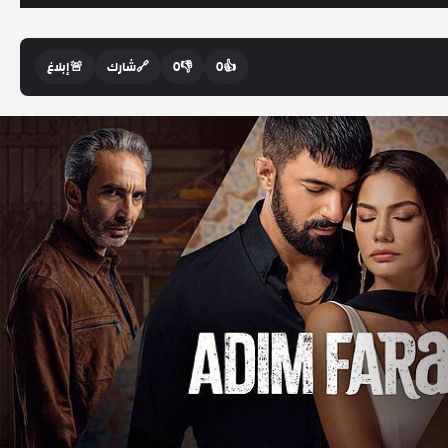
👍
0
👎
0
🔗
شارك
🚨
إبلاغ