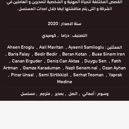
القصص المختلفة للحياة المهنية و الشخصية للمديرين و العاملين في
الشركة و التى يتم مناقشتها ايضا خلال احداث المسلسل .
سنة الاصدار :
2020
التصنيف :
دراما
كوميدي
الممثلين :
Aysenil Samlioglu
Asli Mavitan
Ahsen Eroglu
Baris Falay
Bedir Bedir
Beran Kotan
Buse Sinem Iren
Canan Erguder
Deniz Can Aktas
Duygu Sen
Fatih
Artman
Gamze Karaduman
Nazli Senem nal
Ozan Ayhan
Pinar Unsal
Semi Sirtikkizil
Serhat Teoman
Yaprak
Medine
وسوم :
أعمالي
اتصل
بمدير
مترجم
مسلسل
اللغات :
التركية
مشاهدة الإعلان