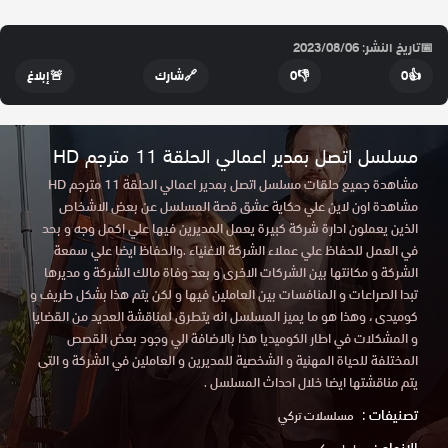
📅
تاريخ النشر: 2023/08/06
👍
0
👎
0
🔗
شارك
🚨
إبلاغ
مسلسل اتصل بمدير اعمالي الحلقة 11 مترجم HD
مشاهدة جميع حلقات مسلسل اتصل بمدير اعمالي الحلقة 11 مترجم HD
مشاهدة اون لاين علي حكاية عشق قصة المسلسل عن بعض الاشخاص
الذين يعملون ادارة شركة كبيرة يعمل المديرين فيها علي اكمل وجه و بحد
في العمل للحفاظ علي عملاء الشركة الاغنياء .والحفاظ ايضا علي سمعة
الشركة و مكانتها بين الشركات الاخرى و بعد وفاة مالك الشركة و مديرها
تبدا الصراعات و المنافسات بين العاملين فيها و لكن يتم هذا بشكل طريف و
كوميدى ، وهذا هو ما يميز المسلسل انه يتطرق لمناقشة العديد من القضايا
و المشكلات في اطار الكوميديا هذا بالاضافة الي وجود بعض القصص
المختلفة للحياة المهنية و الشخصية للمديرين و العاملين في الشركة و التى
يتم مناقشتها ايضا خلال احداث المسلسل .
تصنيفات :
مسلسلات تركي
الانواع :