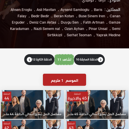
دراما
كوميدي
الممثلين :
Ahsen Eroglu
Asli Mavitan
Aysenil Samlioglu
Baris
Falay
Bedir Bedir
Beran Kotan
Buse Sinem Iren
Canan
Erguder
Deniz Can Aktas
Duygu Sen
Fatih Artman
Gamze
Karaduman
Nazli Senem nal
Ozan Ayhan
Pinar Unsal
Semi
Sirtikkizil
Serhat Teoman
Yaprak Medine
الحلقة السابقة 10
تشاهد 11
الحلقة التالية 12
❯
❮
الموسم
1 مترجم
الحلقة
الحلقة
45 والاخيرة
44
مسلسل اتصل بمدير اعمالي الحلقة 45 مترجم الاخيرة HD
مسلسل اتصل بمدير اعمالي الحلقة 44 مترجم HD
الحلقة
الحلقة
42
43