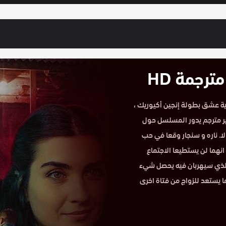
بنة السفير الحلقة 10 مترجمة HD كاملة حكاية عشق بطولة إنجين أكيوريك ،
ير مترجم يدور المسلسل حول
ا. ناره و سنجار وقعا في حب
انهما لن يستطيعا الاجتماع
الذي سيهربان فيه يحصل شيء
 يستعد للزواج من فتاة اخرى