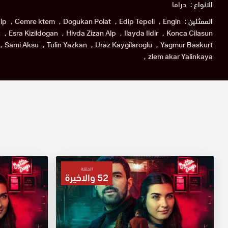
الانواع :
دراما
الممثلين :
Engin
Edip Tepeli
Dogukan Polat
Cemre ktem
lp
c
Esra Kizildogan
Hivda Zizan Alp
Ilayda Ildir
Konca Cilasun
Sami Aksu
Tulin Yazkan
Uraz Kaygilaroglu
Yagmur Baskurt
zlem akar Yalinkaya
الحلقة
52 والاخيرة