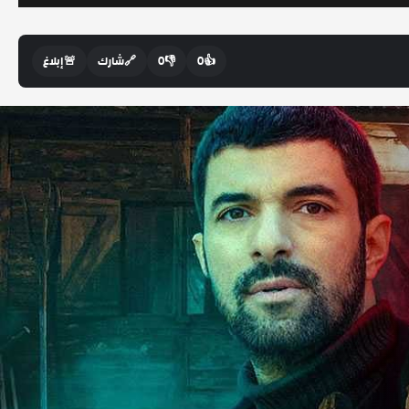
👍
0
👎
0
🔗
شارك
🚨
إبلاغ