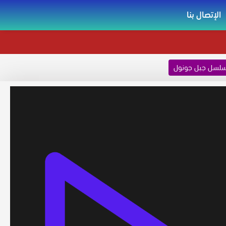
الإتصال بنا
لسل جبل جونول