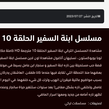
📅
تاريخ النشر: 2023/07/27
مسلسل ابنة السفير الحلقة 10 مترجمة HD
مشاهدة المسلسل التركي ا
توبا بويوكستون ، نسليهان أتاغول مشاهدة اون لاين مسلسل ابنة السف
قصة حب مستحيلة بين ناره ابنة السفير و سنجار ابن عامل بسيط في موغال
بعضهما منذ اللحظة التي تقابلا فيها عندما كانا طفلان. العاشقان يدركان 
بسبب مواضيع عائلية فيقرران الهرب وترك كل شيء خلفهما. في اليوم 
غامض وتختفي ناره بشكل مفاجئ! بعد سنوات ستتغير حياة سانجار وعندما
تظهر ناره أمامه من جديد ومعها اسرار الماضي.
تصنيفات :
مسلسلات تركي